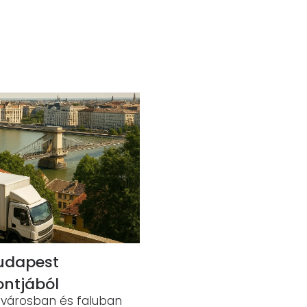
Budapest
ontjából
 városban és faluban