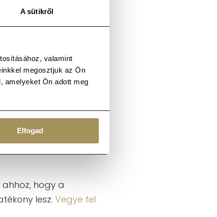
A sütikről
ök munkáját. Sok időt
, ezzel elkerülhető az,
t lezárt útszakaszra
tosításához, valamint
 megrendelők
einkkel megosztjuk az Ön
l, amelyeket Ön adott meg
gyes költözés jól
Elfogad
ogy mindenki tudja,
n ahhoz, hogy a
atékony lesz.
Vegye fel