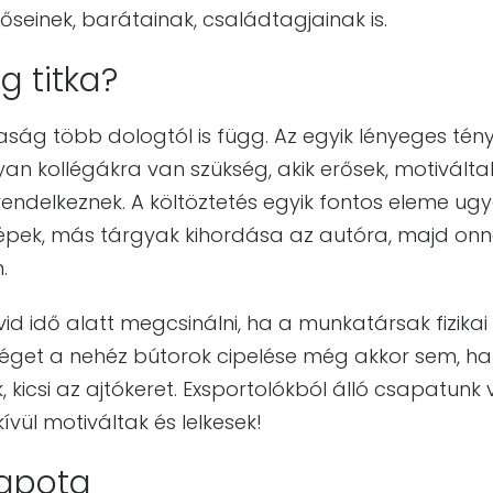
őseinek, barátainak, családtagjainak is.
g titka?
aság több dologtól is függ. Az egyik lényeges té
yan kollégákra van szükség, akik erősek, motiválta
endelkeznek. A költöztetés egyik fontos eleme ugy
pek, más tárgyak kihordása az autóra, majd onnan
.
vid idő alatt megcsinálni, ha a munkatársak fizikai
éget a nehéz bútorok cipelése még akkor sem, ha 
 kicsi az ajtókeret. Exsportolókból álló csapatunk
ívül motiváltak és lelkesek!
lapota