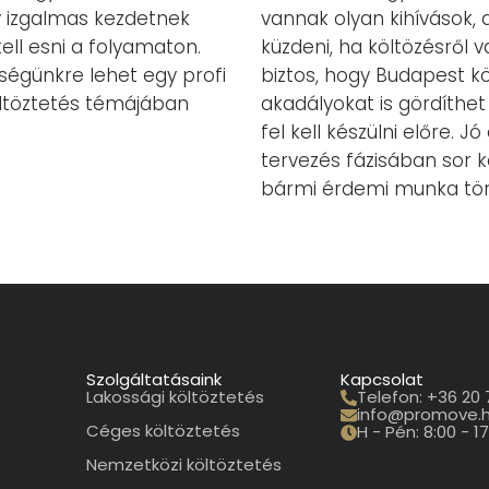
y izgalmas kezdetnek
vannak olyan kihívások,
kell esni a folyamaton.
küzdeni, ha költözésről 
ségünkre lehet egy profi
biztos, hogy Budapest k
költöztetés témájában
akadályokat is gördíthet
fel kell készülni előre. 
tervezés fázisában sor k
bármi érdemi munka tör
Szolgáltatásaink
Kapcsolat
Lakossági költöztetés
Telefon: +36 20
info@promove.
Céges költöztetés
H - Pén: 8:00 - 1
Nemzetközi költöztetés