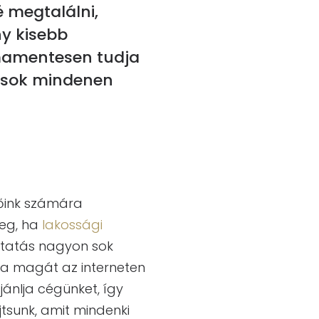
é megtalálni,
ny kisebb
émamentesen tudja
n sok mindenen
lőink számára
meg, ha
lakossági
áltatás nagyon sok
ja magát az interneten
ánlja cégünket, így
tsunk, amit mindenki