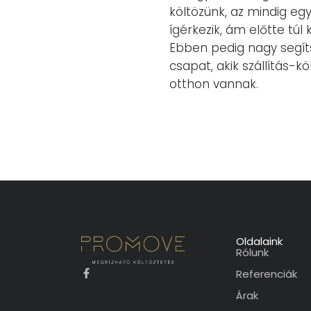
költözünk, az mindig eg
ígérkezik, ám előtte túl 
Ebben pedig nagy segít
csapat, akik szállítás-
otthon vannak.
Oldalaink
Rólunk
Referenciák
Árak