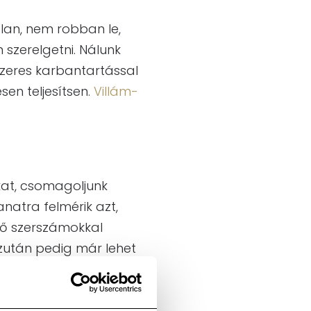
lan, nem robban le,
 szerelgetni. Nálunk
szeres karbantartással
en teljesítsen.
Villám-
kat, csomagoljunk
natra felmérik azt,
lő szerszámokkal
 ezután pedig már lehet