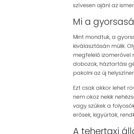
szívesen ajánl az ismer
Mi a gyorsasá
Mint mondtuk, a gyors
kiválasztásán múlik. Ol
megfelelő izomerővel r
dobozok, háztartási gé
pakolni az új helyszínen
Ezt csak akkor lehet rö
nem okoz nekik nehézs
vagy szűkek a folyosók,
erősek, kigyúrtak, rendk
A tehertaxi ál