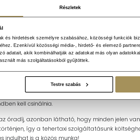
Részletek
szolgálat egyik feladata az, hogy segítse a sofőr
l, ha folyamatosan figyeljük a forgalom alakulását
ál
li autónk dugóba szoruljon vagy egy baleset miat
mak és hirdetések személyre szabásához, közösségi funkciók biz
ek azzal sem kell foglalkozniuk, hogy felvegyék a
hez. Ezenkívül közösségi média-, hirdető- és elemező partner
zpécserszolgálat ezt a terhet is leveszi a vállukról.
zó adatait, akik kombinálhatják az adatokat más olyan adatokka
sznált más szolgáltatásokból gyűjtöttek.
munkagyakorlat
 a meggondolatlan, ad-hoc döntéseknek, minden e
Testre szabás
rint történik. Ez segíti a hatékony munkát és azt, h
dben kell csinálnia.
az óradíj, azonban látható, hogy minden jelen va
rténjen, így a tehertaxi szolgáltatásunk költségh
 és indulhat is a közös munka!