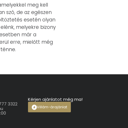
 amelyekkel meg kell
van szó, de az egészen
öltöztetés esetén olyan
 elénk, melyekre bizony
Jó esetben már a
erül erre, mielőtt még
ténne.
Kérjen ajánlatot még ma!
 777 3322
Villám-árajánlat
hu
7:00