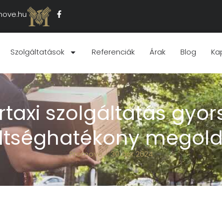
move.hu
Szolgáltatások
Referenciák
Árak
Blog
Ka
rtaxi szolgáltatás gyor
ltséghatékony megol
Promove
30 ápr 2024