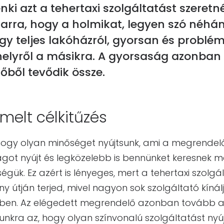
ki azt a tehertaxi szolgáltatást szeretn
arra, hogy a holmikat, legyen szó néhá
y teljes lakóházról, gyorsan és probl
k helyről a másikra. A gyorsaság azonba
őből tevődik össze.
melt célkitűzés
, hogy olyan minőséget nyújtsunk, ami a megrende
ot nyújt és legközelebb is bennünket keresnek 
égük. Ez azért is lényeges, mert a tehertaxi szolg
 útján terjed, mivel nagyon sok szolgáltató kínál
ekben. Az elégedett megrendelő azonban tovább aj
nkra az, hogy olyan színvonalú szolgáltatást nyúj