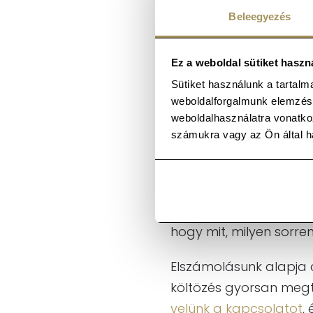
Beleegyezés
A telefonos diszpécser
lehet megspórolni azza
Ez a weboldal sütiket haszn
hogy egy bútorokkal te
Sütiket használunk a tartal
keveredjen. A sofőrökn
weboldalforgalmunk elemzésé
telefonjait, mivel a dis
weboldalhasználatra vonatko
számukra vagy az Ön által ha
Kidolgozott 
Cégünknél nincs helye
kimunkált protokoll sze
hogy mit, milyen sorren
Elszámolásunk alapja 
költözés gyorsan megtö
velünk a kapcsolatot
,