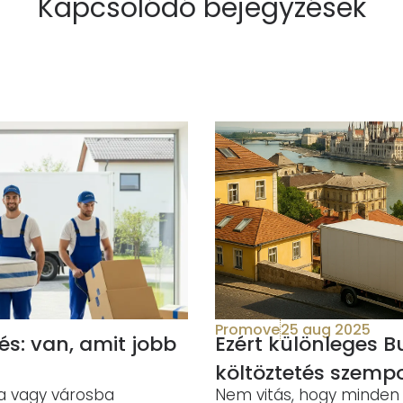
Kapcsolódó bejegyzések
Promove
25 aug 2025
tés: van, amit jobb
Ezért különleges 
költöztetés szemp
a vagy városba
Nem vitás, hogy minden