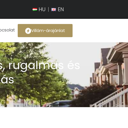
HU
EN
pcsolat
Villám-árajánlat
s, rugalmas és
dás