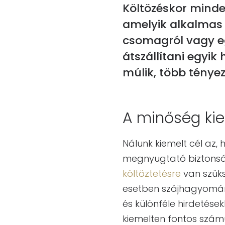
Költözéskor minden
amelyik alkalmas 
csomagról vagy eg
átszállítani egyi
múlik, több tényez
A minőség kie
Nálunk kiemelt cél az
megnyugtató biztonság
költöztetésre
van szüks
esetben szájhagyomány
és különféle hirdetés
kiemelten fontos számu