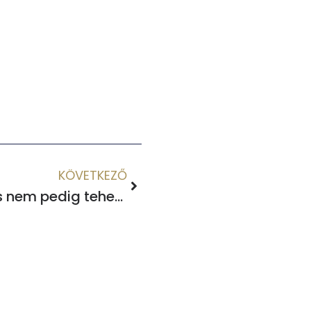
KÖVETKEZŐ
Hogyan lesz élmény és nem pedig teher a kis költöztetés?