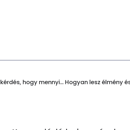
Sokakat érdekel a kérdés, hogy mennyibe kerül egy költöztetés?