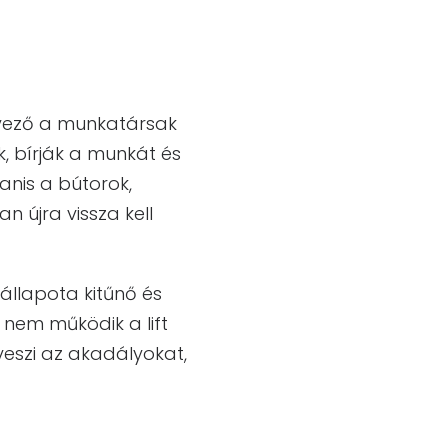
nyező a munkatársak
k, bírják a munkát és
anis a bútorok,
 újra vissza kell
 állapota kitűnő és
nem működik a lift
 veszi az akadályokat,