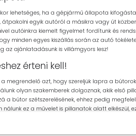
kkor lehetséges, ha a gépjármű állapota kifogásta
i, átpakolni egyik autóról a másikra vagy út közben
ivel autóinkra kiemelt figyelmet fordítunk és rend
gy minden egyes kiszállás során az autó tökéletes
g az ajánlatadásunk is villámgyors lesz!
shez érteni kell!
i a megrendelő azt, hogy szereljük lapra a bútoro
álunk olyan szakemberek dolgoznak, akik első pilla
á a bútor szétszerelésének, ehhez pedig megfele
 nálunk ez a művelet is pillanatok alatt elkészül,
etendő dolgokat az autóra.
munkaszervezésről is!