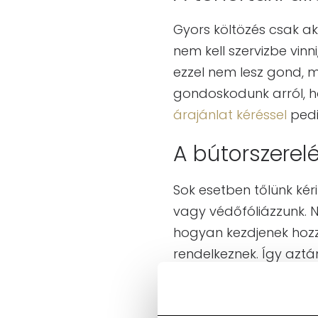
Gyors költözés csak a
nem kell szervizbe vinn
ezzel nem lesz gond, m
gondoskodunk arról, ho
árajánlat kéréssel
pedi
A bútorszerelé
Sok esetben tőlünk kér
vagy védőfóliázzunk. N
hogyan kezdjenek hozz
rendelkeznek. Így aztán
is lehordani a költözt
Beszéljünk a 