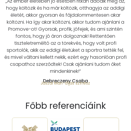
„Az ember életében jó esetben ritkán adódik meg az,
hogy költözik és ha már költözik, otthagyja az addigi
életét, akkor gyorsan és fájdalommentesen akar
költözni. Ha így akar költözni, akkor tudom ajánlani a
Promove-ot! Gyorsak, profik, jófejek, és ami szintén
fontos, hogy jó áron dolgoznak! Rettentően
tiszteletreméltó az a törekvés, hogy volt profi
sportolók, akik az eddigi életüket a sportra tették fel,
és mivel váltani kellett nekik, ezért egy hasonlóan profi
csapathoz szerződtek! Csak ajánlani tudom őket
mindenkinek!”
Debreczeny Csaba
Jászai Mari-díjas színész
Főbb referenciáink