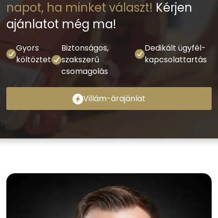
napot, ha minket választ!
Kérjen
ajánlatot még ma!
Gyors
Biztonságos,
Dedikált ügyfél-
költöztetés
szakszerű
kapcsolattartás
csomagolás
Villám-árajánlat