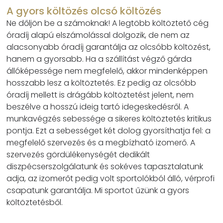
A gyors költözés olcsó költözés
Ne dőljön be a számoknak! A legtöbb költöztető cég
óradíj alapú elszámolással dolgozik, de nem az
alacsonyabb óradíj garantálja az olcsóbb költözést,
hanem a gyorsabb. Ha a szállítást végző gárda
állóképessége nem megfelelő, akkor mindenképpen
hosszabb lesz a költöztetés. Ez pedig az olcsóbb
óradíj mellett is drágább költöztetést jelent, nem
beszélve a hosszú ideig tartó idegeskedésről. A
munkavégzés sebessége a sikeres költöztetés kritikus
pontja. Ezt a sebességet két dolog gyorsíthatja fel: a
megfelelő szervezés és a megbízható izomerő. A
szervezés gördülékenységét dedikált
diszpécserszolgálatunk és sokéves tapasztalatunk
adja, az izomerőt pedig volt sportolókból álló, vérprofi
csapatunk garantálja. Mi sportot űzünk a gyors
költöztetésből.