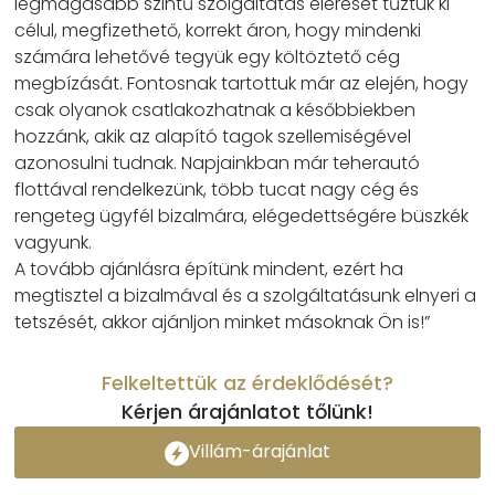
legmagasabb szintű szolgáltatás elérését tűztük ki
célul, megfizethető, korrekt áron, hogy mindenki
számára lehetővé tegyük egy költöztető cég
megbízását. Fontosnak tartottuk már az elején, hogy
csak olyanok csatlakozhatnak a későbbiekben
hozzánk, akik az alapító tagok szellemiségével
azonosulni tudnak. Napjainkban már teherautó
flottával rendelkezünk, több tucat nagy cég és
rengeteg ügyfél bizalmára, elégedettségére büszkék
vagyunk.
A tovább ajánlásra építünk mindent, ezért ha
megtisztel a bizalmával és a szolgáltatásunk elnyeri a
tetszését, akkor ajánljon minket másoknak Ön is!”
Felkeltettük az érdeklődését?
Kérjen árajánlatot tőlünk!
Villám-árajánlat