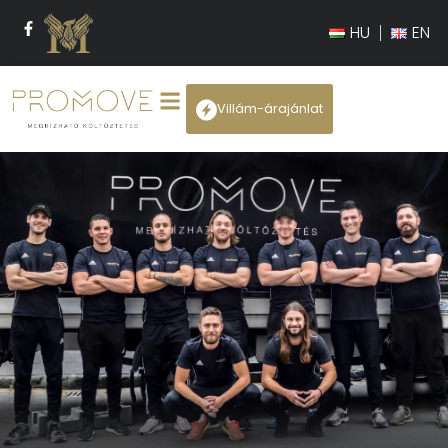
HU
EN
Villám-árajánlat