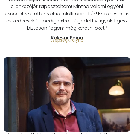
ellenkezőjét tapasztaltam! Mintha valami egyéni
csúcsot szerettek volna felállítani a fiúk! Extra gyorsak
és kedvesek én pedig extra elégedett vagyok. Egész
biztosan fogom még keresni őket.”
Kulcsár Edina
Szépségkirálynő