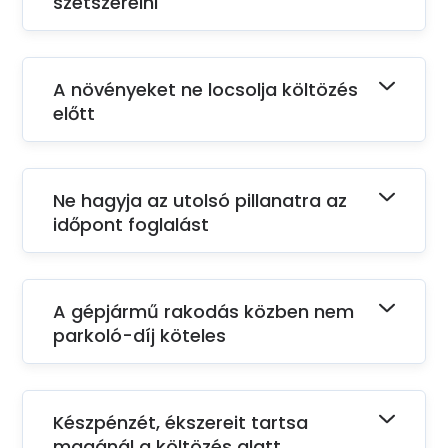
szétszerelni
A növényeket ne locsolja költözés
előtt
Ne hagyja az utolsó pillanatra az
időpont foglalást
A gépjármű rakodás közben nem
parkoló-díj köteles
Készpénzét, ékszereit tartsa
magánál a költözés alatt