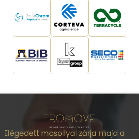
Elégedett mosollyal zárja majd a