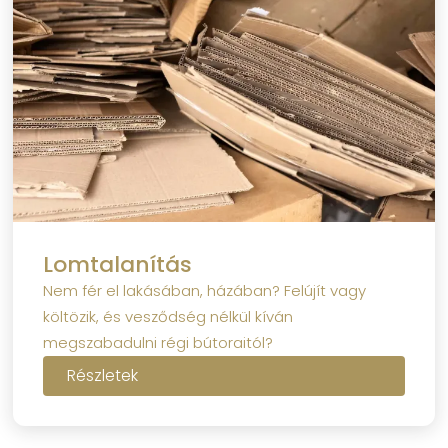
Lomtalanítás
Nem fér el lakásában, házában? Felújít vagy
költözik, és vesződség nélkül kíván
megszabadulni régi bútoraitól?
Részletek