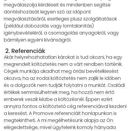
megválaszolja kérdéseit és mindenben segítse
döntéshozását legyen szó az időpont
megválasztásáról, esetleges plusz szolgáltatások
(például dobozolás vagy lomtalanítás)
igénybevételéről, a csomagolási anyagokról, vagy
bármilyen egyéni kívánságról.
2. Referenciák
Akár helyrehozhatatlan károkat is tud okozni, ha egy
megrendelt költöztetés nem a várt rendben történik.
Cégek munkája akadhat meg óriási bevételkiesést
okozva, ha az irodai költöztetés nem zajlik le időben
és a dolgozók nem tudják folytatni a munkát. Családi
értékek semmisülhetnek meg, ha hozzá nem értő
emberek veszik kézbe a költözésnél. Éppen ezért
annyira fontos a költöztető cég referenciáival kezdeni
a keresést. A Promove referenciáit honlapunkon is
megtekintheti. A mi megélhetésünk alapja az Ön
elégedettsége, mivel ügyfeleink komoly hányada