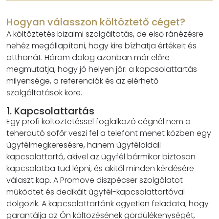
Hogyan válasszon költöztető céget?
A költöztetés bizalmi szolgáltatás, de első ránézésre
nehéz megállapítani, hogy kire bízhatja értékeit és
otthonát. Három dolog azonban már előre
megmutatja, hogy jó helyen jár: a kapcsolattartás
milyensége, a referenciák és az elérhető
szolgáltatások köre.
1. Kapcsolattartás
Egy profi költöztetéssel foglalkozó cégnél nem a
teherautó sofőr veszi fel a telefont menet közben egy
ügyfélmegkeresésre, hanem ügyféloldali
kapcsolattartó, akivel az ügyfél bármikor biztosan
kapcsolatba tud lépni, és akitől minden kérdésére
választ kap. A Promove diszpécser szolgálatot
működtet és dedikált ügyfél-kapcsolattartóval
dolgozik. A kapcsolattartónk egyetlen feladata, hogy
garantálja az Ön költözésének gördülékenységét,