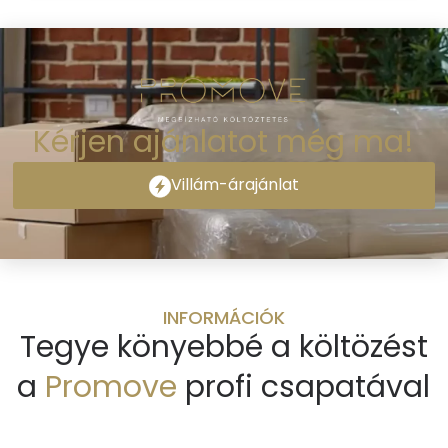
Kérjen ajánlatot még ma!
Villám-árajánlat
INFORMÁCIÓK
Tegye könyebbé a költözést
a
Promove
profi csapatával