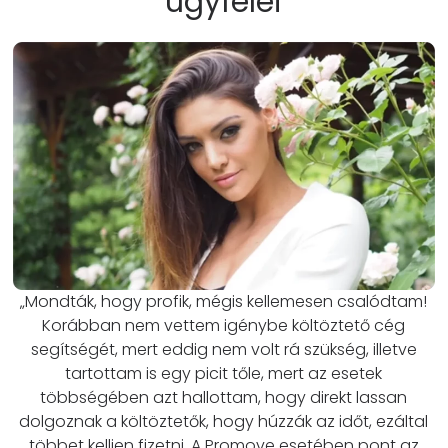
ügyfelei
„Mondták, hogy profik, mégis kellemesen csalódtam!
Korábban nem vettem igénybe költöztető cég
segítségét, mert eddig nem volt rá szükség, illetve
tartottam is egy picit tőle, mert az esetek
többségében azt hallottam, hogy direkt lassan
dolgoznak a költöztetők, hogy húzzák az időt, ezáltal
többet kelljen fizetni. A Promove esetében pont az