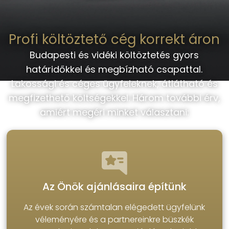
Profi költöztető cég korrekt áron
Budapesti és vidéki költöztetés gyors
határidőkkel és megbízható csapattal.
Lakossági és céges ügyfeleknek, átlátható és
megfizethető költségekkel. Három további érv,
amiért megéri minket választani:
Az Önök ajánlásaira építünk
Az évek során számtalan elégedett ügyfelünk
véleményére és a partnereinkre büszkék