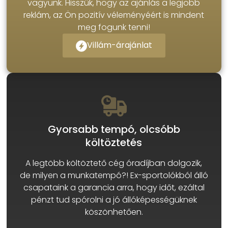
vagyunk. Hisszük, hogy az ajánlás a legjobb
reklám, az Ön pozitív véleményéért is mindent
meg fogunk tenni!
Villám-árajánlat
Gyorsabb tempó, olcsóbb
költöztetés
A legtöbb költöztető cég óradíjban dolgozik,
de milyen a munkatempó?! Ex-sportolókból álló
csapataink a garancia arra, hogy időt, ezáltal
pénzt tud spórolni a jó állóképességüknek
köszönhetően.