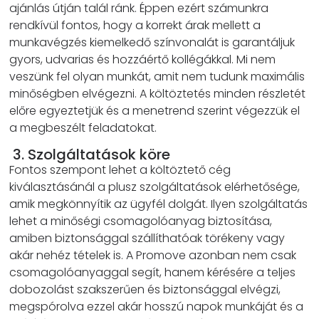
ajánlás útján talál ránk. Éppen ezért számunkra
rendkívül fontos, hogy a korrekt árak mellett a
munkavégzés kiemelkedő színvonalát is garantáljuk
gyors, udvarias és hozzáértő kollégákkal. Mi nem
veszünk fel olyan munkát, amit nem tudunk maximális
minőségben elvégezni. A költöztetés minden részletét
előre egyeztetjük és a menetrend szerint végezzük el
a megbeszélt feladatokat.
3. Szolgáltatások köre
Fontos szempont lehet a költöztető cég
kiválasztásánál a plusz szolgáltatások elérhetősége,
amik megkönnyítik az ügyfél dolgát. Ilyen szolgáltatás
lehet a minőségi csomagolóanyag biztosítása,
amiben biztonsággal szállíthatóak törékeny vagy
akár nehéz tételek is. A Promove azonban nem csak
csomagolóanyaggal segít, hanem kérésére a teljes
dobozolást szakszerűen és biztonsággal elvégzi,
megspórolva ezzel akár hosszú napok munkáját és a