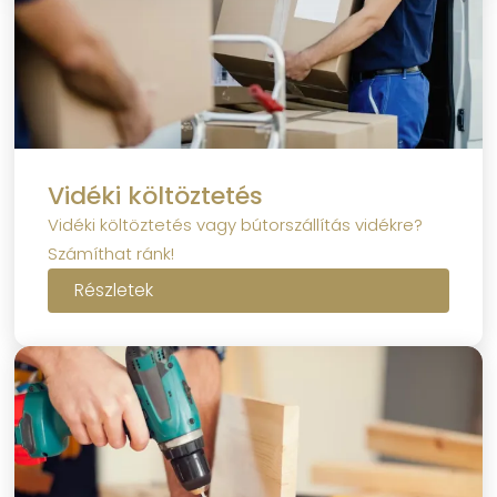
Vidéki költöztetés
Vidéki költöztetés vagy bútorszállítás vidékre?
Számíthat ránk!
Részletek