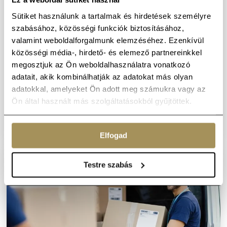
Sütiket használunk a tartalmak és hirdetések személyre
szabásához, közösségi funkciók biztosításához,
valamint weboldalforgalmunk elemzéséhez. Ezenkívül
közösségi média-, hirdető- és elemező partnereinkkel
Nemzetközi költöztetés
megosztjuk az Ön weboldalhasználatra vonatkozó
A lakossági költöztetés külön szakma – és ez
adatait, akik kombinálhatják az adatokat más olyan
különösen igaz a költöztetésre és a
adatokkal, amelyeket Ön adott meg számukra vagy az
bútorszállításra Budapesten.
Ön által használt más szolgáltatásokból gyűjtöttek.
Részletek
Elfogad
Testre szabás