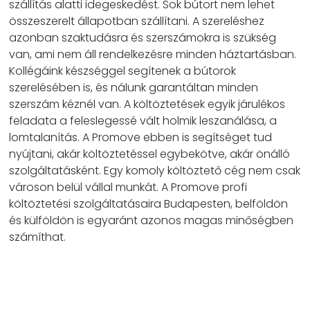
szállítás alatti idegeskedést. Sok bútort nem lehet
összeszerelt állapotban szállítani. A szereléshez
azonban szaktudásra és szerszámokra is szükség
van, ami nem áll rendelkezésre minden háztartásban.
Kollégáink készséggel segítenek a bútorok
szerelésében is, és nálunk garantáltan minden
szerszám kéznél van. A költöztetések egyik járulékos
feladata a feleslegessé vált holmik leszanálása, a
lomtalanítás. A Promove ebben is segítséget tud
nyújtani, akár költöztetéssel egybekötve, akár önálló
szolgáltatásként. Egy komoly költöztető cég nem csak
városon belül vállal munkát. A Promove profi
költöztetési szolgáltatásaira Budapesten, belföldön
és külföldön is egyaránt azonos magas minőségben
számíthat.