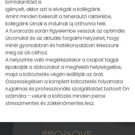
lomtalanítást is
igényelt, akkor azt is elvégzik a kollégáink.
Amint minden bekerült a teherautó rakterébe,
kollégáink útnak is indulnak új otthonra felé.
A
fuvarozás során
fi
gyelembe vesszük az optimális
útvonalat és az aktuális forgalmi helyzetet,
hogy
minél gyorsabban és hatékonyabban érkezzünk
meg az úti célhoz.
A helyszínre való megérkezéskor a csapat tagjai
kipakolják a dobozokat a megfelelő
helyiségekbe,
majd a költöztetés végén leállítják az órát.
Összességében a komplett költöztetés
folyamata
rugalmas és professzionális szolgáltatást biztosít Ön
számára – velünk a költözés
minden perce
stresszmentes és zökkenőmentes lesz.