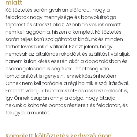
miatt
Költöztetés során gyakran előfordul, hogy a
feladatok nagy mennyisége és bonyolultsága
fejtörést és stresszt okoz. Azonban velünk emiatt
nem kell aggódnia, hiszen a komplett
költöztetés
során teljes körű szolgáltatást kínálunk és minden
terhet leveszünk a válláról. Ez azt
jelenti, hogy
nemcsak az általános rakodást és szállítást vállaljuk,
hanem külön kérés esetén
akár a dobozolásban és
csomagolásban is segítünk. Lehetőség van
lomtalanítást is igényelni,
ennek köszönhetően
Önnek nem kell törődnie a régi holmik elszállításával.
Emellett vállaljuk
bútorok szét- és összeszerelését is,
így Önnek csupán annyi a dolga, hogy átadja
nekünk a
költözés pontos részleteit és feladatait, és
felügyeli a munkát.
Komplett költöztetés kedvező áron