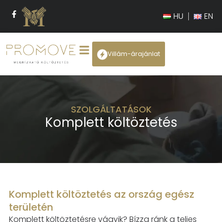
HU
EN
Villám-árajánlat
SZOLGÁLTATÁSOK
Komplett költöztetés
Komplett költöztetés az ország egész
területén
Komplett költöztetésre vágyik? Bízza ránk a teljes