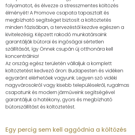
folyamatot, és élvezze a stresszmentes
költözés
élményét! A Promove csapata tapasztalt és
megbízható segítséget biztosít a
költöztetés
minden fázisában, a tervezéstől kezdve egészen a
kivitelezésig. Képzett rakodó
munkatársaink
garantálják bútorai és ingóságai sértetlen
szállítását, így Önnek csupán új
otthonára kell
koncentrálnia!
Az ország egész területén vállaljuk a komplett
költöztetést kedvező áron: Budapesten és
vidéken
egyaránt elérhetőek vagyunk. Legyen szó vidéki
nagyvárosokról vagy kisebb
településekről, rugalmas
csapatunk és modern járműveink segítségével
garantáljuk a hatékony,
gyors és megbízható
bútorszállítást és költöztetést.
Egy percig sem kell aggódnia a költözés