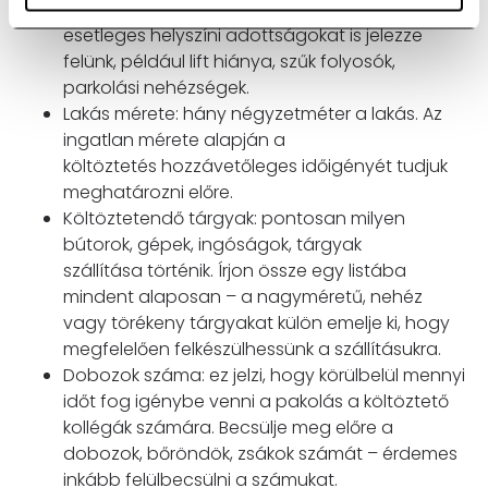
megtervezhetjük az útvonalat is. Az
esetleges
helyszíni adottságokat is jelezze
felünk, például lift hiánya, szűk folyosók,
parkolási
nehézségek.
Lakás mérete: hány négyzetméter a lakás. Az
ingatlan mérete alapján a
költöztetés
hozzávetőleges időigényét tudjuk
meghatározni előre.
Költöztetendő tárgyak: pontosan milyen
bútorok, gépek, ingóságok, tárgyak
szállítása
történik. Írjon össze egy listába
mindent alaposan – a nagyméretű, nehéz
vagy törékeny
tárgyakat külön emelje ki, hogy
megfelelően felkészülhessünk a szállításukra.
Dobozok száma: ez jelzi, hogy körülbelül mennyi
időt fog igénybe venni a pakolás a
költöztető
kollégák számára. Becsülje meg előre a
dobozok, bőröndök, zsákok számát –
érdemes
inkább felülbecsülni a számukat.