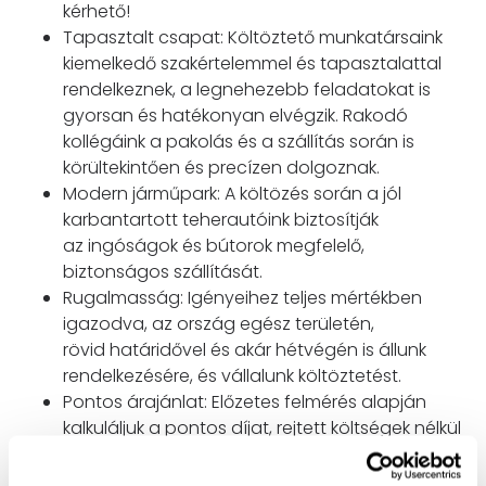
kérhető!
Tapasztalt csapat: Költöztető munkatársaink
kiemelkedő szakértelemmel és
tapasztalattal
rendelkeznek, a legnehezebb feladatokat is
gyorsan és hatékonyan
elvégzik. Rakodó
kollégáink a pakolás és a szállítás során is
körültekintően és precízen
dolgoznak.
Modern járműpark: A költözés során a jól
karbantartott teherautóink biztosítják
az
ingóságok és bútorok megfelelő,
biztonságos szállítását.
Rugalmasság: Igényeihez teljes mértékben
igazodva, az ország egész területén,
rövid
határidővel és akár hétvégén is állunk
rendelkezésére, és vállalunk költöztetést.
Pontos árajánlat: Előzetes felmérés alapján
kalkuláljuk a pontos díjat, rejtett költségek
nélkül
dolgozunk.
Megbízhatóság: Garantáljuk a precíz és