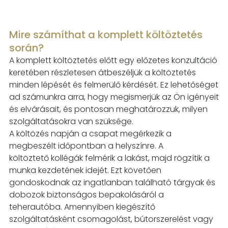
Mire számíthat a komplett költöztetés
során?
A komplett költöztetés előtt egy előzetes konzultáció
keretében részletesen átbeszéljük a
költöztetés
minden lépését és felmerülő kérdését. Ez lehetőséget
ad számunkra arra, hogy
megismerjük az Ön igényeit
és elvárásait, és pontosan meghatározzuk, milyen
szolgáltatásokra
van szüksége.
A költözés napján a csapat megérkezik a
megbeszélt időpontban a helyszínre. A
költöztető
kollégák felmérik a lakást, majd rögzítik a
munka kezdetének idejét. Ezt követően
gondoskodnak
az ingatlanban található tárgyak és
dobozok biztonságos bepakolásáról a
teherautóba.
Amennyiben kiegészítő
szolgáltatásként csomagolást, bútorszerelést vagy