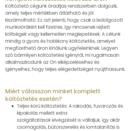
Költöztető cégünk óradíjas rendszerben dolgozik,
amely teljes mértékben átlátható és jól
kiszámolható. Ez azt jelenti, hogy csak a ledolgozott
munkaórákért kell
fi
zetnie, így nincsenek
rejtett
költségek vagy kellemetlen meglepetések. A célunk
mindig a gyors és hatékony
költöztetés, amelyet
meg
fi
zethető áron kínálunk ügyfeleinknek. Legyen
szó bármilyen költöztetési igényről, mi rugalmasan
alkalmazkodunk az Ön elképzeléseihez és
igényeihez, hogy teljes elégedettséget nyújthassunk.
Miért válasszon minket komplett
költöztetés esetén?
Teljes körű költöztetés: A rakodás, fuvarozás és
kipakolás mellett extra
szolgáltatások
elvégzését is vállaljuk, így akár
csomagolás, bútorszerelés és lomtalanítás is