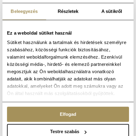
szakszerű munkavégzést az első perctől
Beleegyezés
Részletek
A sütikről
kezdve
az utolsóig.
Ez a weboldal sütiket használ
Kérjen árajánlatot komplett
költöztetésre!
Sütiket használunk a tartalmak és hirdetések személyre
szabásához, közösségi funkciók biztosításához,
A költöztetés előtt cégünk személyre szabott és
valamint weboldalforgalmunk elemzéséhez. Ezenkívül
pontos árajánlatot készít Önnek, amennyiben
elküldi
közösségi média-, hirdető- és elemező partnereinkkel
nekünk a költözés legfontosabb részleteit. Az
megosztjuk az Ön weboldalhasználatra vonatkozó
árajánlat elkészítéséhez az alábbiakra
adatait, akik kombinálhatják az adatokat más olyan
van
szükségünk – minél részletesebben fogalmazza
adatokkal, amelyeket Ön adott meg számukra vagy az
meg igényeit, annál pontosabb árajánlatot
tudunk
Ön által használt más szolgáltatásokból gyűjtöttek.
adni. Kérdés esetén, forduljon hozzánk bizalommal:
vegye fel velünk a kapcsolatot
e-mailben, vagy
hívjon minket!
Elfogad
Költözés helyszíne: honnan, hova szeretne
költözni. A pontos címek alapján
könnyen
felmérhetjük az utazási távolságot és
Testre szabás