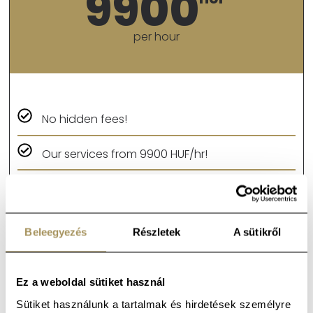
9900
per hour
No hidden fees!
Our services from 9900 HUF/hr!
The more information you provide, the more
accurate our quote will be.
Beleegyezés
Részletek
A sütikről
Ask for our quote and tips&tricks in less than
30 seconds!
Ez a weboldal sütiket használ
Sütiket használunk a tartalmak és hirdetések személyre