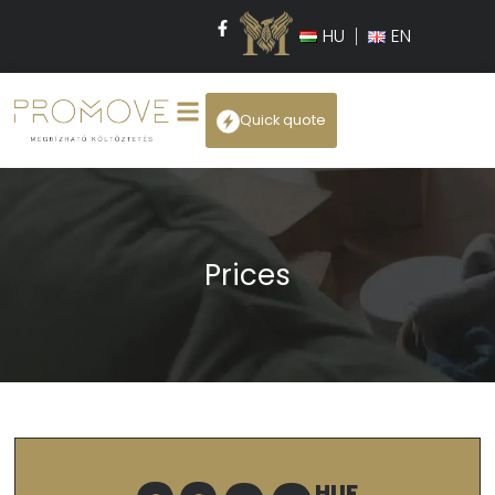
HU
EN
Quick quote
Prices
HUF