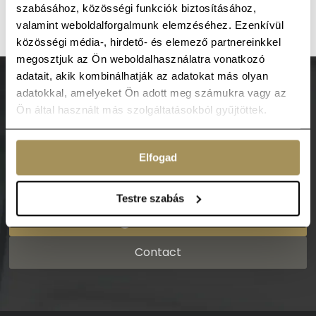
Quick quote
szabásához, közösségi funkciók biztosításához,
valamint weboldalforgalmunk elemzéséhez. Ezenkívül
közösségi média-, hirdető- és elemező partnereinkkel
megosztjuk az Ön weboldalhasználatra vonatkozó
adatait, akik kombinálhatják az adatokat más olyan
adatokkal, amelyeket Ön adott meg számukra vagy az
Contact us!
Ön által használt más szolgáltatásokból gyűjtöttek.
Customer service number
Monday to Saturday from 8 to 5 p.m.
Elfogad
+36 20 777 3322
Testre szabás
Quick quote
Contact